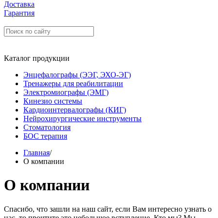
Доставка
Гарантия
Каталог продукции
Энцефалографы (ЭЭГ, ЭХО-ЭГ)
Тренажеры для реабилитации
Электромиографы (ЭМГ)
Кинезио системы
Кардиоинтервалографы (КИГ)
Нейрохирургические инструменты
Стоматология
БОС терапия
Главная
/
О компании
О компании
Спасибо, что зашли на наш сайт, если Вам интересно узнать о
нас, то прочтите это небольшое вступление. Кто мы? Мы –