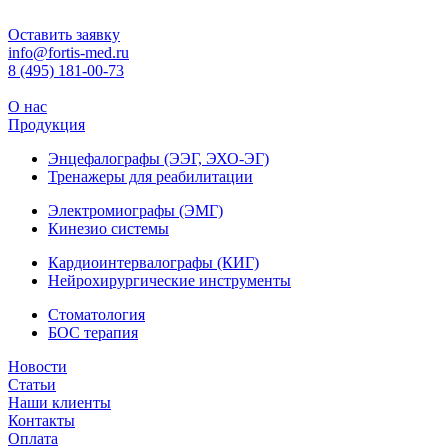
Оставить заявку
info@fortis-med.ru
8 (495) 181-00-73
О нас
Продукция
Энцефалографы (ЭЭГ, ЭХО-ЭГ)
Тренажеры для реабилитации
Электромиографы (ЭМГ)
Кинезио системы
Кардиоинтервалографы (КИГ)
Нейрохирургические инструменты
Стоматология
БОС терапия
Новости
Статьи
Наши клиенты
Контакты
Оплата