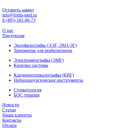
Оставить заявку
info@fortis-med.ru
8 (495) 181-00-73
О нас
Продукция
Энцефалографы (ЭЭГ, ЭХО-ЭГ)
Тренажеры для реабилитации
Электромиографы (ЭМГ)
Кинезио системы
Кардиоинтервалографы (КИГ)
Нейрохирургические инструменты
Стоматология
БОС терапия
Новости
Статьи
Наши клиенты
Контакты
Оплата