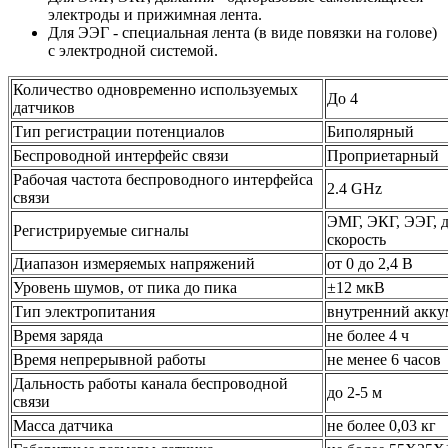
электроды и прижимная лента.
Для ЭЭГ - специальная лента (в виде повязки на голове)
с электродной системой.
Количество одновременно используемых
До 4
датчиков
Тип регистрации потенциалов
Биполярный
Беспроводной интерфейс связи
Проприетарный
Рабочая частота беспроводного интерфейса
2.4 GHz
связи
ЭМГ, ЭКГ, ЭЭГ, д
Регистрируемые сигналы
скорость
Диапазон измеряемых напряжений
от 0 до 2,4 В
Уровень шумов, от пика до пика
±12 мкВ
Тип электропитания
внутренний акку
Время заряда
не более 4 ч
Время непрерывной работы
не менее 6 часов
Дальность работы канала беспроводной
до 2-5 м
связи
Масса датчика
не более 0,03 кг