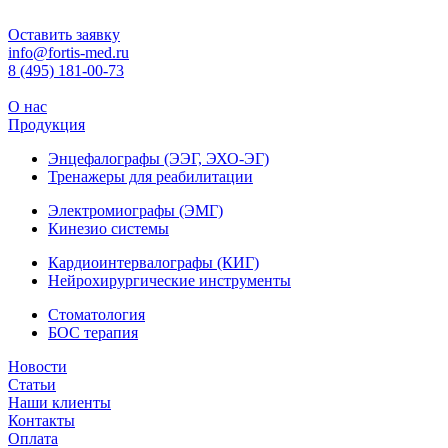
Оставить заявку
info@fortis-med.ru
8 (495) 181-00-73
О нас
Продукция
Энцефалографы (ЭЭГ, ЭХО-ЭГ)
Тренажеры для реабилитации
Электромиографы (ЭМГ)
Кинезио системы
Кардиоинтервалографы (КИГ)
Нейрохирургические инструменты
Стоматология
БОС терапия
Новости
Статьи
Наши клиенты
Контакты
Оплата