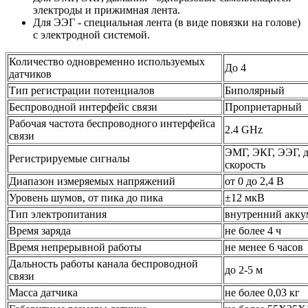
электроды и прижимная лента.
Для ЭЭГ - специальная лента (в виде повязки на голове)
с электродной системой.
Количество одновременно используемых
До 4
датчиков
Тип регистрации потенциалов
Биполярный
Беспроводной интерфейс связи
Проприетарный
Рабочая частота беспроводного интерфейса
2.4 GHz
связи
ЭМГ, ЭКГ, ЭЭГ, д
Регистрируемые сигналы
скорость
Диапазон измеряемых напряжений
от 0 до 2,4 В
Уровень шумов, от пика до пика
±12 мкВ
Тип электропитания
внутренний акку
Время заряда
не более 4 ч
Время непрерывной работы
не менее 6 часов
Дальность работы канала беспроводной
до 2-5 м
связи
Масса датчика
не более 0,03 кг