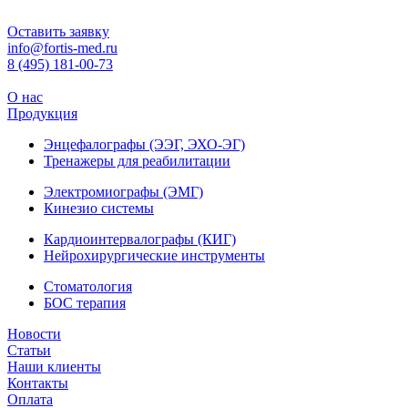
Оставить заявку
info@fortis-med.ru
8 (495) 181-00-73
О нас
Продукция
Энцефалографы (ЭЭГ, ЭХО-ЭГ)
Тренажеры для реабилитации
Электромиографы (ЭМГ)
Кинезио системы
Кардиоинтервалографы (КИГ)
Нейрохирургические инструменты
Стоматология
БОС терапия
Новости
Статьи
Наши клиенты
Контакты
Оплата