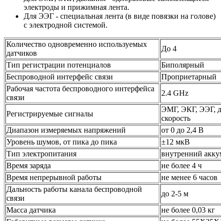
электроды и прижимная лента.
Для ЭЭГ - специальная лента (в виде повязки на голове)
с электродной системой.
Количество одновременно используемых
До 4
датчиков
Тип регистрации потенциалов
Биполярный
Беспроводной интерфейс связи
Проприетарный
Рабочая частота беспроводного интерфейса
2.4 GHz
связи
ЭМГ, ЭКГ, ЭЭГ, д
Регистрируемые сигналы
скорость
Диапазон измеряемых напряжений
от 0 до 2,4 В
Уровень шумов, от пика до пика
±12 мкВ
Тип электропитания
внутренний акку
Время заряда
не более 4 ч
Время непрерывной работы
не менее 6 часов
Дальность работы канала беспроводной
до 2-5 м
связи
Масса датчика
не более 0,03 кг