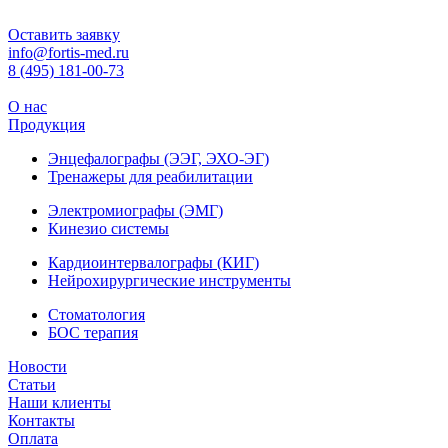
Оставить заявку
info@fortis-med.ru
8 (495) 181-00-73
О нас
Продукция
Энцефалографы (ЭЭГ, ЭХО-ЭГ)
Тренажеры для реабилитации
Электромиографы (ЭМГ)
Кинезио системы
Кардиоинтервалографы (КИГ)
Нейрохирургические инструменты
Стоматология
БОС терапия
Новости
Статьи
Наши клиенты
Контакты
Оплата