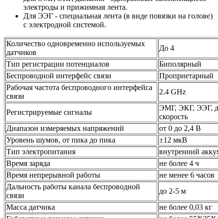
электроды и прижимная лента.
Для ЭЭГ - специальная лента (в виде повязки на голове)
с электродной системой.
Количество одновременно используемых
До 4
датчиков
Тип регистрации потенциалов
Биполярный
Беспроводной интерфейс связи
Проприетарный
Рабочая частота беспроводного интерфейса
2.4 GHz
связи
ЭМГ, ЭКГ, ЭЭГ, д
Регистрируемые сигналы
скорость
Диапазон измеряемых напряжений
от 0 до 2,4 В
Уровень шумов, от пика до пика
±12 мкВ
Тип электропитания
внутренний акку
Время заряда
не более 4 ч
Время непрерывной работы
не менее 6 часов
Дальность работы канала беспроводной
до 2-5 м
связи
Масса датчика
не более 0,03 кг