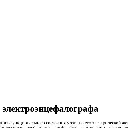
ы электроэнцефалографа
ания функционального состояния мозга по его электрической а
трическими колебаниями – альфа-, бета-, гамма-, тета- и дельт