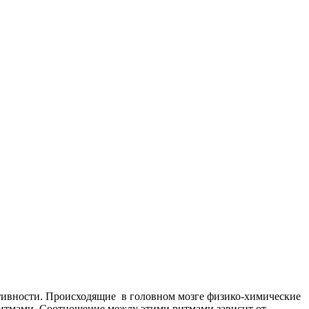
ктивности. Происходящие в головном мозге физико-химические
а-ритмами. Соотношение между этими ритмами зависит от