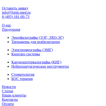
Оставить заявку
info@fortis-med.ru
8 (495) 181-00-73
О нас
Продукция
Энцефалографы (ЭЭГ, ЭХО-ЭГ)
Тренажеры для реабилитации
Электромиографы (ЭМГ)
Кинезио системы
Кардиоинтервалографы (КИГ)
Нейрохирургические инструменты
Стоматология
БОС терапия
Новости
Статьи
Наши клиенты
Контакты
Оплата