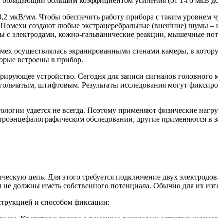
 обладающий большим коэффициентом усиления (от 1-го мкВ до д
0,2 мкВ/мм. Чтобы обеспечить работу прибора с таким уровнем 
. Помехи создают любые экстрацеребральные (внешние) шумы – 
ы с электродами, кожно-гальванические реакции, мышечные пот
мех осуществлялась экранированными стенами камеры, в котор
орые встроены в прибор.
рирующее устройство. Сегодня для записи сигналов головного 
гольчатым, штифтовым. Результаты исследования могут фиксиро
тологии удается не всегда. Поэтому применяют физические нагру
ектроэнцефалографическом обследовании, другие применяются в 
ическую цепь. Для этого требуется подключение двух электродо
 не должны иметь собственного потенциала. Обычно для их изго
струкцией и способом фиксации: