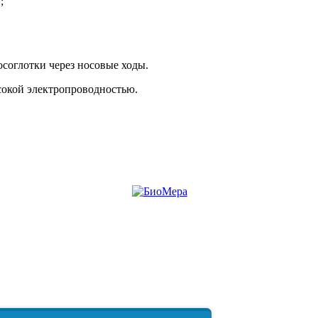
;
осоглотки через носовые ходы.
сокой электропроводностью.