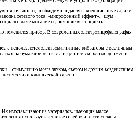
есятков вольт), и далее следует в устройство фильтрации.
чувствительности, необходимо подавлять внешние помехи, или,
наводка сетевого тока, «микрофонный эффект», «шум»
енциалы, даже мигание и дрожание век пациента.
ую помещался прибор. В современных электроэнцефалографах
мозга используются электромагнитные вибраторы с различным
ваться на бумажной ленте с дискретной скоростью движения
зки – стимуляцию мозга звуком, светом и другим воздействием.
зависимости от клинической картины.
в. Их изготавливают из материалов, имеющих малое
товления используется чистое серебро или его сплавы.