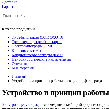
Доставка
Гарантия
Каталог продукции
Энцефалографы (ЭЭГ, ЭХО-ЭГ)
Тренажеры для реабилитации
Электромиографы (ЭМГ)
Кинезио системы
Кардиоинтервалографы (КИГ)
Нейрохирургические инструменты
Стоматология
БОС терапия
Главная
/
Устройство и принцип работы электроэнцефалографа
Устройство и принцип работ
Электроэнцефалограф
– это медицинский прибор для исследов
процессы проявляют себя разными по амплитуде и частоте элек