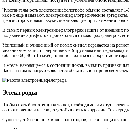
Из коммутатора сигнал поступает в усилитель биопотенциалов,
Чувствительность электроэнцефалографа обычно составляет 1-
как их еще называют, электроэнцефалографические артефакты
транзисторов и ламп, звуки, возникающие при движении голов
В самых первых электроэнцефалографах защита от внешних по
подавление артефактов производится с помощью фильтров, кот
Усиленный и очищенный от помех сигнал передается на регист
механизмом записи – чернильным (струйным или перьевым), и
(обычно 60, 30 и 15 мм/с) и/или выводиться на экран монитора.
В мозге, находящемся в состоянии покоя, выявить признаки па
Часть из таких нагрузок является обязательной при всяком эл
Электроды
Чтобы снять биопотенциал точки, необходимо замкнуть электр
сопротивление и высокую устойчивость к коррозии. Электроды
Существует 6 основных видов электродов, различающихся кон